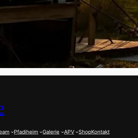
e
team
Pfadiheim
Galerie
APV
Shop
Kontakt