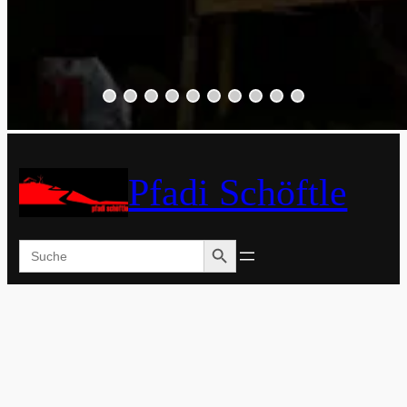
Pfadi Schöftle
Search Button
Search
for: