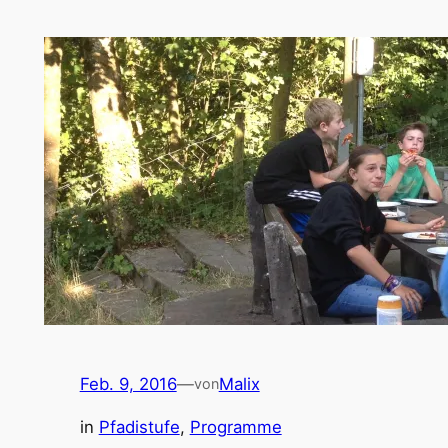
Feb. 9, 2016
—
Malix
von
in
Pfadistufe
, 
Programme