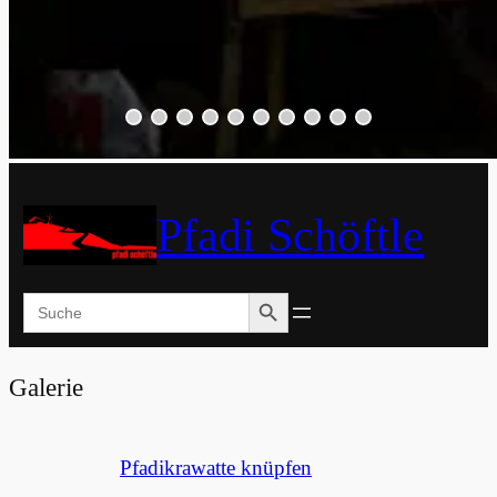
Pfadi Schöftle
Search Button
Search
for:
Galerie
Pfadikrawatte knüpfen