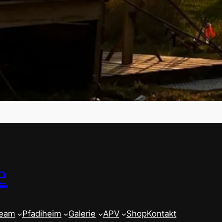
e
team
Pfadiheim
Galerie
APV
Shop
Kontakt